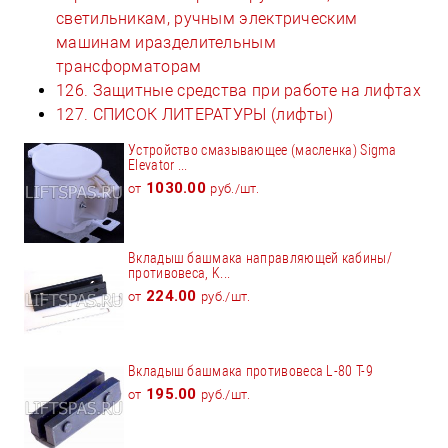
светильникам, ручным электрическим
машинам иразделительным
трансформаторам
126. Защитные средства при работе на лифтах
127. СПИСОК ЛИТЕРАТУРЫ (лифты)
Устройство смазывающее (масленка) Sigma
Elevator ...
1030.00
от
руб./шт.
Вкладыш башмака направляющей кабины/
противовеса, K...
224.00
от
руб./шт.
Вкладыш башмака противовеса L-80 T-9
195.00
от
руб./шт.