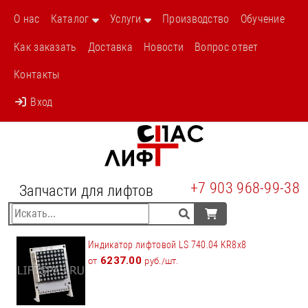
О нас
Каталог
Услуги
Производство
Обучение
Как заказать
Доставка
Новости
Вопрос ответ
Контакты
Вход
+7 903 968-99-38
Запчасти для лифтов
Индикатор лифтовой LS 740.04 KR8x8
6237.00
от
руб./шт.