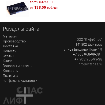
противовеса TH...
138.00
от
руб./шт.
Разделы сайта
Магазин
ООО "ЛифтСпас"
Производство
141802
Дмитров
Доставка
улица
Бирлово Поле, 19
Новости
+7 903 968-99-38
Статьи
+7(903)968-99-38
Книги
info@liftspas.ru
Вопросы и ответы
Контакты
Политика
конфиденциальности