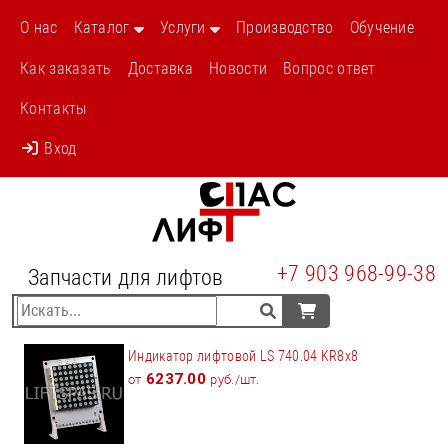
О нас
Каталог
Услуги
Производство
Обучение
Как заказать
Доставка
Новости
Вопрос ответ
Контакты
Вход
+7 903 968-99-38
Запчасти для лифтов
Индикатор лифтовой LS 740.04 KR8x8
6237.00
от
руб./шт.