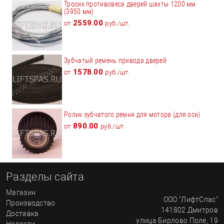
Тросик противовеса дверей шахты 1200 мм
(3950 мм)
2559.00
от
руб./шт.
Зубчатый ремень привода дверей
1578.00
от
руб./шт.
Ролик зубчатого ремня для мотора (для оси)
890.00
от
руб./шт.
Разделы сайта
Магазин
ООО "ЛифтСпас"
Производство
141802
Дмитров
Доставка
улица
Бирлово Поле, 19