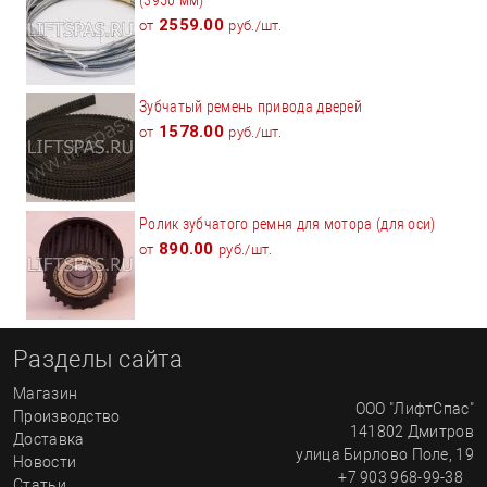
2559.00
от
руб./шт.
Зубчатый ремень привода дверей
1578.00
от
руб./шт.
Ролик зубчатого ремня для мотора (для оси)
890.00
от
руб./шт.
Разделы сайта
Магазин
ООО "ЛифтСпас"
Производство
141802
Дмитров
Доставка
улица
Бирлово Поле, 19
Новости
+7 903 968-99-38
Статьи