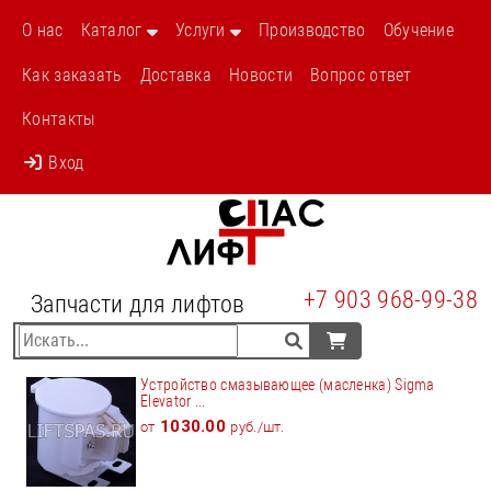
О нас
Каталог
Услуги
Производство
Обучение
Как заказать
Доставка
Новости
Вопрос ответ
Контакты
Вход
+7 903 968-99-38
Запчасти для лифтов
Устройство смазывающее (масленка) Sigma
Elevator ...
1030.00
от
руб./шт.