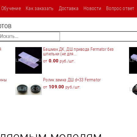
текст
Обучение
Как заказать
Доставка
Новости
Вопрос ответ
фтов
й
Башмак ДК, ДШ привода Fermator без
шпильки (не для...
0.00
от
руб./шт.
бины
Ролик замка ДШ d=33 Fermator
109.00
от
руб./шт.
вляемым моделям