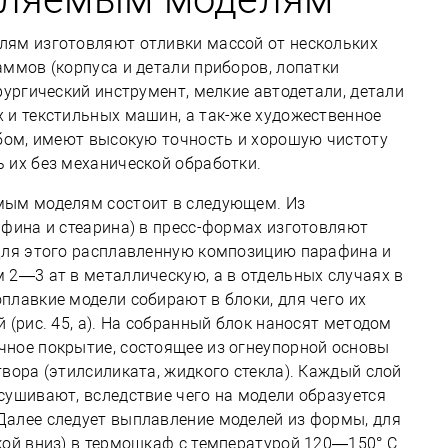
лям изготовляют отливки массой от нескольких
аммов (корпуса и детали приборов, лопатки
рургический инструмент, мелкие автодетали, детали
 и текстильных машин, а так-же художественное
обом, имеют высокую точность и хорошую чистоту
 их без механической обработки.
мым моделям состоит в следующем. Из
афина и стеарина) в пресс-формах изготовляют
Для этого расплавленную композицию парафина и
 2—3 ат в металлическую, а в отдельных случаях в
плавкие модели собирают в блоки, для чего их
 (рис. 45, а). На собранный блок наносят методом
ное покрытие, состоящее из огнеупорной основы
вора (этилсиликата, жидкого стекла). Каждый слой
сушивают, вследствие чего на модели образуется
Далее следует выплавление моделей из формы, для
кой вниз) в термошкаф с температурой 120—150° С