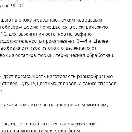
рой 90° С.
щают в опоку и засыпают сухим кварцевым
ким образом форма помещается в электрическую
° С, для выжигания остатков па-рафино-
Продолжительность прокаливания 3—4 ч. Далее
ыбивка отливок из опок, отделение их от
вок из остатков формы, термическая обработка и
 дает возможность изготовлять разнообразные
сталей, чугуна, цветных сплавов, а также сплавов,
е.
льзуемой при литье по выплавляемым моделям,
вердеет. Эта особенность этилсиликатной
ния разъемных керамических форм.