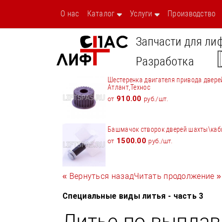
О нас
Каталог
Услуги
Производство
Запчасти для ли
Разработка
Шестеренка двигателя привода двере
Атлант,Технос
910.00
от
руб./шт.
Башмачок створок дверей шахты\ка
1500.00
от
руб./шт.
« Вернуться назад
Читать продолжение »
Специальные виды литья - часть 3
Литье по выпла