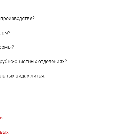
 производстве?
форм?
формы?
брубно-очистных отделениях?
альных видах литья.
ть
овых