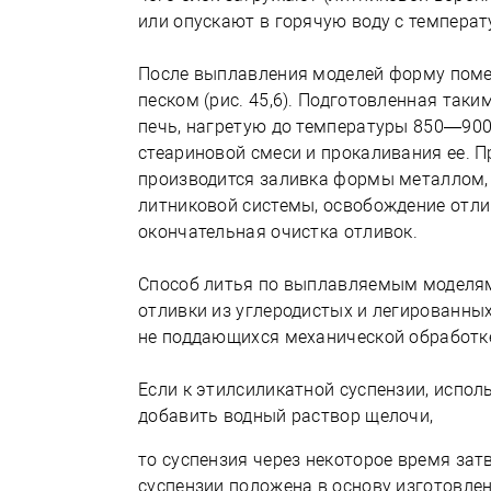
или опускают в горячую воду с температу
После выплавления моделей форму поме
песком (рис. 45,6). Подготовленная та
печь, нагретую до температуры 850—900
стеариновой смеси и прокаливания ее. 
производится заливка формы металлом, в
литниковой системы, освобождение отли
окончательная очистка отливок.
Способ литья по выплавляемым моделям
отливки из углеродистых и легированных 
не поддающихся механической обработк
Если к этилсиликатной суспензии, испо
добавить водный раствор щелочи,
то суспензия через некоторое время зат
суспензии положена в основу изготовле