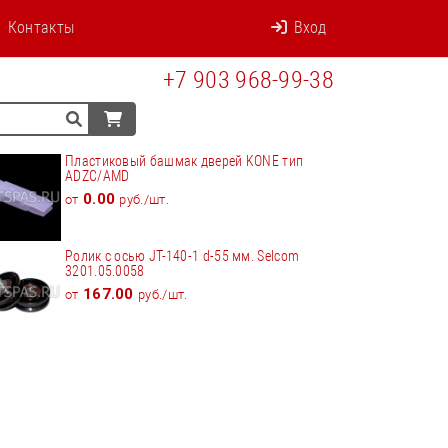
Контакты
Вход
+7 903 968-99-38
Пластиковый башмак дверей KONE тип
ADZC/AMD
0.00
от
руб./шт.
Ролик с осью JT-140-1 d-55 мм. Selcom
3201.05.0058
167.00
от
руб./шт.