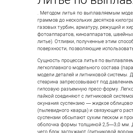
. Методом литья по выплавляемым моде
граммов до нескольких десятков килогр
газовых турбин, арматуру, режущий и хи
фотоаппаратов, киноаппаратов, швейных
литье). Отливки, полученные этим спос
поверхности, позволяющие использовать
Сущность процесса литья по выплавляе
легкоплавкого модельного состава (пар
модели деталей и литниковой системы. 
стеарина запрессовывают под давлением
гипсовую разъемную пресс-форму. Легко
пайкой соединяют с литниковой системой
окунания суспензию — жидкое облицовоч
(пылевидного кварца) и связующего раст
суспензии обсыпают сухим песком и про
оболочка формы толщиной 2,5—3,0 мм. 
чего блок загружают (литниковой ворон