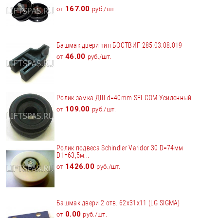
167.00
от
руб./шт.
Башмак двери тип БОСТВИГ 285.03.08.019
46.00
от
руб./шт.
Ролик замка ДШ d=40mm SELCOM Усиленный
109.00
от
руб./шт.
Ролик подвеса Schindler Varidor 30 D=74мм
D1=63,5м...
1426.00
от
руб./шт.
Башмак двери 2 отв. 62х31х11 (LG SIGMA)
0.00
от
руб./шт.