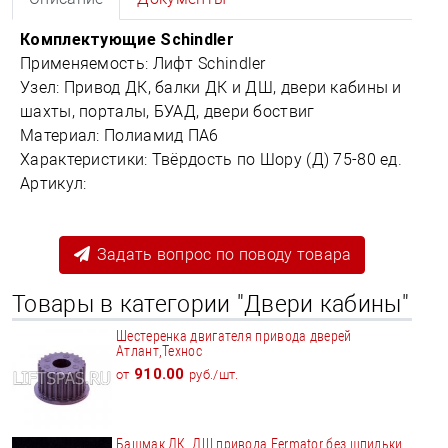
Комплектующие Schindler
Применяемость: Лифт Schindler
Узел: Привод ДК, балки ДК и ДШ, двери кабины и
шахты, порталы, БУАД, двери боствиг
Материал: Полиамид ПА6
Характеристики: Твёрдость по Шору (Д) 75-80 ед.
Артикул:
Задать вопрос по поводу товара
Товары в категории "Двери кабины"
Шестеренка двигателя привода дверей
Атлант,Технос
910.00
от
руб./шт.
Башмак ДК, ДШ привода Fermator без шпильки