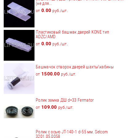
(не для...
0.00
от
руб./шт.
Пластиковый башмак дверей KONE тип
ADZC/AMD
0.00
от
руб./шт.
Башмачок створок дверей шахты\кабины
1500.00
от
руб./шт.
Ролик замка ДШ d=33 Fermator
109.00
от
руб./шт.
Ролик с осью JT-140-1 d-55 мм. Selcom
3201.05.0058