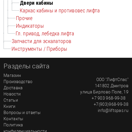
Двери кабины
Каркас кабины и противовес лифта
Прочие
Индикаторы
Гл. привод, лебедка лифта
Запчасти для эскалаторов
Инструменты / Приборы
Разделы сайта
Магазин
ООО "ЛифтСпас"
Производство
141802
Дмитров
Доставка
улица
Бирлово Поле, 19
Новости
+7 903 968-99-38
Статьи
+7(903)968-99-38
Книги
info@liftspas.ru
Вопросы и ответы
Контакты
Политика
конфиденциальности