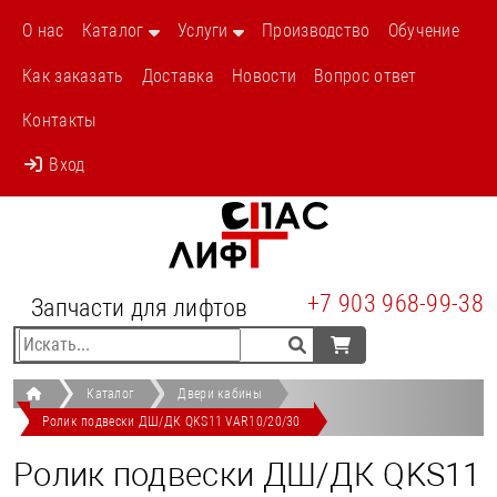
/shop/p116-rolik-podveski-dshdk-qks11-
О нас
Каталог
Услуги
Производство
Обучение
var102030.html
Как заказать
Доставка
Новости
Вопрос ответ
Контакты
Вход
+7 903 968-99-38
Запчасти для лифтов
Каталог
Двери кабины
Ролик подвески ДШ/ДК QKS11 VAR10/20/30
Ролик подвески ДШ/ДК QKS11