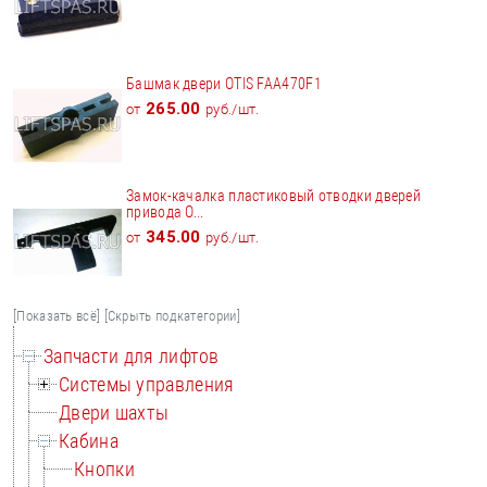
Башмак двери OTIS FAA470F1
265.00
от
руб./шт.
Замок-качалка пластиковый отводки дверей
привода O...
345.00
от
руб./шт.
[Показать всё]
[Скрыть подкатегории]
Запчасти для лифтов
Системы управления
Двери шахты
Кабина
Кнопки