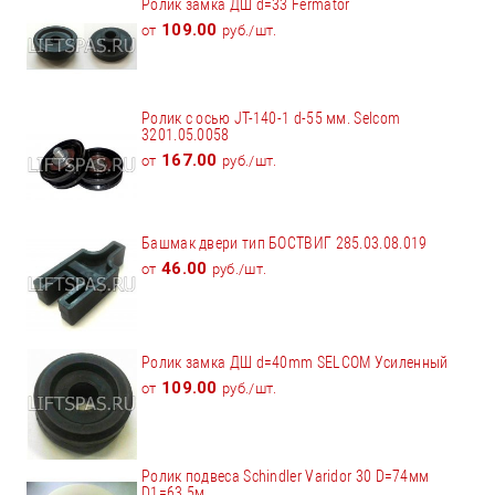
Ролик замка ДШ d=33 Fermator
109.00
от
руб./шт.
Ролик с осью JT-140-1 d-55 мм. Selcom
3201.05.0058
167.00
от
руб./шт.
Башмак двери тип БОСТВИГ 285.03.08.019
46.00
от
руб./шт.
Ролик замка ДШ d=40mm SELCOM Усиленный
109.00
от
руб./шт.
Ролик подвеса Schindler Varidor 30 D=74мм
D1=63,5м...