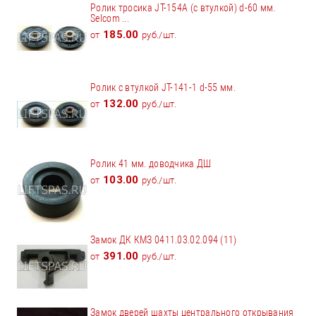
Ролик тросика JT-154А (с втулкой) d-60 мм.
Selcom ...
185.00
от
руб./шт.
Ролик с втулкой JT-141-1 d-55 мм.
132.00
от
руб./шт.
Ролик 41 мм. доводчика ДШ
103.00
от
руб./шт.
Замок ДК КМЗ 0411.03.02.094 (11)
391.00
от
руб./шт.
Замок дверей шахты центрального открывания