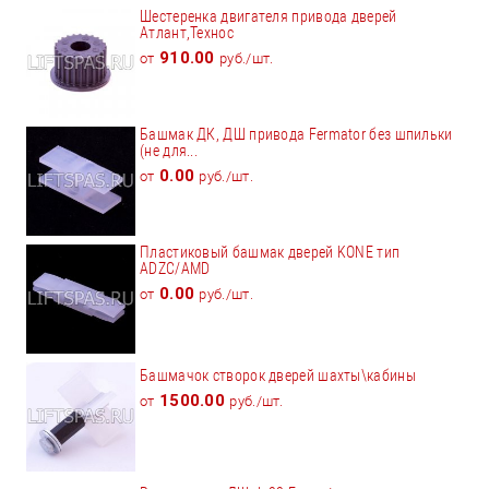
Шестеренка двигателя привода дверей
Атлант,Технос
910.00
от
руб./шт.
Башмак ДК, ДШ привода Fermator без шпильки
(не для...
0.00
от
руб./шт.
Пластиковый башмак дверей KONE тип
ADZC/AMD
0.00
от
руб./шт.
Башмачок створок дверей шахты\кабины
1500.00
от
руб./шт.