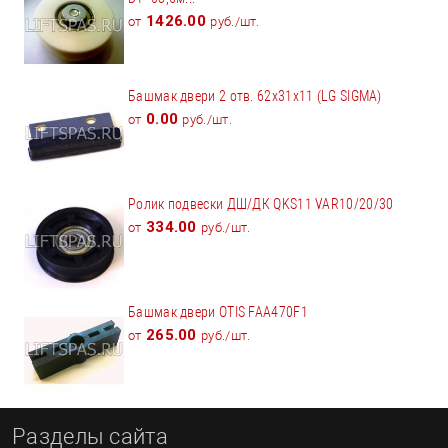
1426.00
от
руб./шт.
Башмак двери 2 отв. 62х31х11 (LG SIGMA)
0.00
от
руб./шт.
Ролик подвески ДШ/ДК QKS11 VAR10/20/30
334.00
от
руб./шт.
Башмак двери OTIS FAA470F1
265.00
от
руб./шт.
Разделы сайта