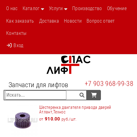
О нас
Каталог
Услуги
Производство
Обучение
Как заказать
Доставка
Новости
Вопрос ответ
Контакты
Вход
+7 903 968-99-38
Запчасти для лифтов
Шестеренка двигателя привода дверей
Атлант,Технос
910.00
от
руб./шт.