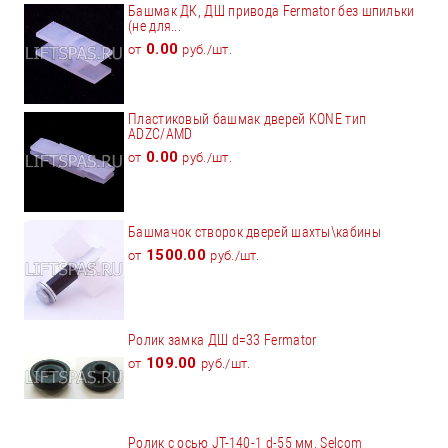
Башмак ДК, ДШ привода Fermator без шпильки
(не для...
0.00
от
руб./шт.
Пластиковый башмак дверей KONE тип
ADZC/AMD
0.00
от
руб./шт.
Башмачок створок дверей шахты\кабины
1500.00
от
руб./шт.
Ролик замка ДШ d=33 Fermator
109.00
от
руб./шт.
Ролик с осью JT-140-1 d-55 мм. Selcom