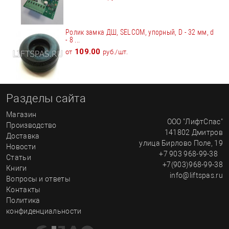
Ролик замка ДШ, SELCOM, упорный, D - 32 мм, d
- 8 ...
109.00
от
руб./шт.
Разделы сайта
Магазин
ООО "ЛифтСпас"
Производство
141802
Дмитров
Доставка
улица
Бирлово Поле, 19
Новости
+7 903 968-99-38
Статьи
+7(903)968-99-38
Книги
info@liftspas.ru
Вопросы и ответы
Контакты
Политика
конфиденциальности