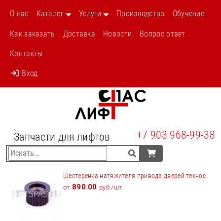
О нас
Каталог
Услуги
Производство
Обучение
Как заказать
Доставка
Новости
Вопрос ответ
Контакты
Вход
+7 903 968-99-38
Запчасти для лифтов
Шестеренка натяжителя привода дверей технос
890.00
от
руб./шт.