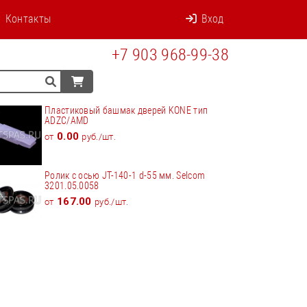
Контакты
Вход
+7 903 968-99-38
Пластиковый башмак дверей KONE тип
ADZC/AMD
0.00
от
руб./шт.
Ролик с осью JT-140-1 d-55 мм. Selcom
3201.05.0058
167.00
от
руб./шт.