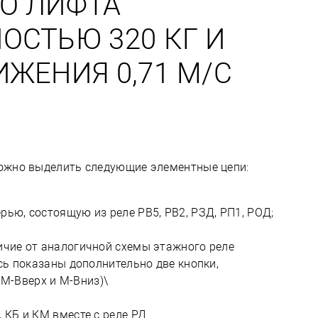
О ЛИФТА
СТЬЮ 320 КГ И
ЖЕНИЯ 0,71 М/С
 можно выделить следующие элементные цепи:
рью, состоящую из реле РВ5, РВ2, РЗД, РП1, РОД;
ичие от аналогичной схемы этажного реле
есь показаны дополнительно две кнопки,
M-Вверх и М-Вниз)\
 КБ и КМ вместе с реле РД.