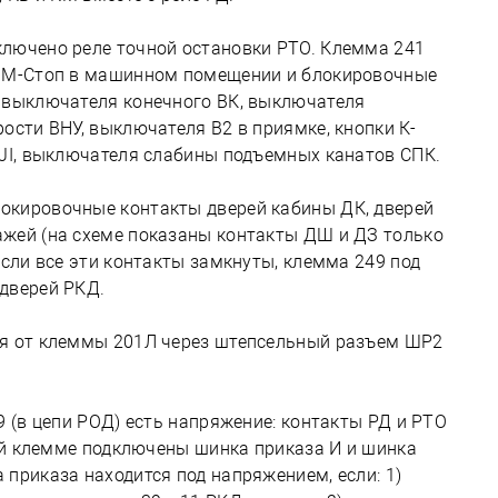
лючено реле точной остановки РТО. Клемма 241
а M-Стоп в машинном помещении и блокировочные
 выключателя конечного ВК, выключателя
ости ВНУ, выключателя В2 в приямке, кнопки К-
BJI, выключателя слабины подъемных канатов СПК.
окировочные контакты дверей кабины ДК, дверей
жей (на схеме показаны контакты ДШ и ДЗ только
Если все эти контакты замкнуты, клемма 249 под
дверей РКД.
ся от клеммы 201Л через штепсельный разъем ШР2
9 (в цепи РОД) есть напряжение: контакты РД и РТО
той клемме подключены шинка приказа И и шинка
приказа находится под напряжением, если: 1)