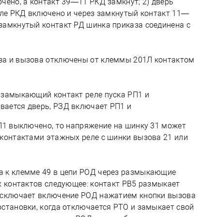
чено, а контакт 39—11 РКД замкнут; 2) дверь
реле РКД включено и через замкнутый контакт 11—
замкнутый контакт РД шинка приказа соединена с
за и вызова отключены от клеммы 201Л контактом
 замыкающий контакт реле пуска РП1 и
вается дверь, РЗД включает РП1 и
РП1 выключено, то напряжение на шинку 31 может
 контактами этажных реле с шинки вызова 21 или
а к клемме 49 в цепи РОД через размыкающие
х контактов следующее: контакт РВ5 размыкает
 исключает включение РОД нажатием кнопки вызова
остановки, когда отключается РТО и замыкает свой