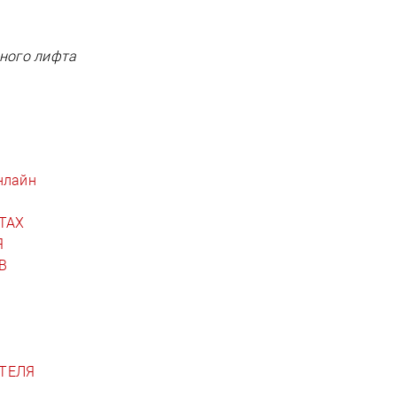
тного лифта
нлайн
ТАХ
Я
В
ТЕЛЯ