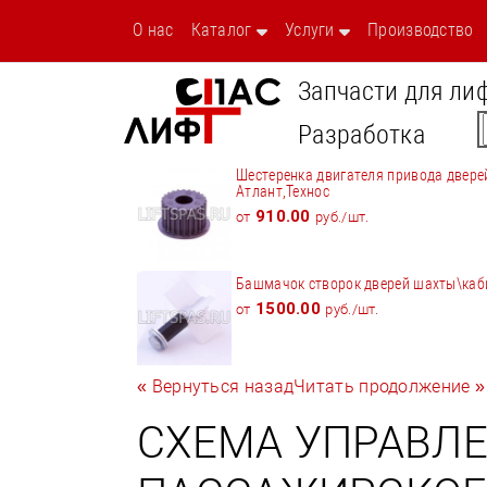
О нас
Каталог
Услуги
Производство
Запчасти для ли
Разработка
Шестеренка двигателя привода двере
Атлант,Технос
910.00
от
руб./шт.
Башмачок створок дверей шахты\ка
1500.00
от
руб./шт.
« Вернуться назад
Читать продолжение »
СХЕМА УПРАВЛ