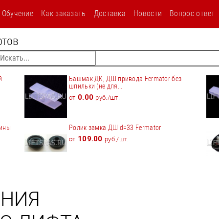
текст
Обучение
Как заказать
Доставка
Новости
Вопрос ответ
фтов
й
Башмак ДК, ДШ привода Fermator без
шпильки (не для...
0.00
от
руб./шт.
бины
Ролик замка ДШ d=33 Fermator
109.00
от
руб./шт.
ЕНИЯ