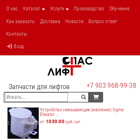
О нас
Каталог
Услуги
Производство
Обучение
Как заказать
Доставка
Новости
Вопрос ответ
Контакты
Вход
+7 903 968-99-38
Запчасти для лифтов
Устройство смазывающее (масленка) Sigma
Elevator ...
1030.00
от
руб./шт.