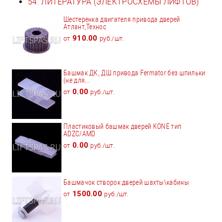
54. ЛИТЕРАТУРА (ЭЛЕКТРОСХЕМЫ ЛИФТОВ)
Шестеренка двигателя привода дверей
Атлант,Технос
910.00
от
руб./шт.
Башмак ДК, ДШ привода Fermator без шпильки
(не для...
0.00
от
руб./шт.
Пластиковый башмак дверей KONE тип
ADZC/AMD
0.00
от
руб./шт.
Башмачок створок дверей шахты\кабины
1500.00
от
руб./шт.