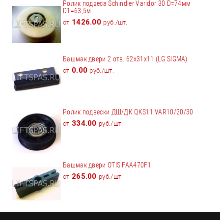
Ролик подвеса Schindler Varidor 30 D=74мм
D1=63,5м...
1426.00
от
руб./шт.
Башмак двери 2 отв. 62х31х11 (LG SIGMA)
0.00
от
руб./шт.
Ролик подвески ДШ/ДК QKS11 VAR10/20/30
334.00
от
руб./шт.
Башмак двери OTIS FAA470F1
265.00
от
руб./шт.