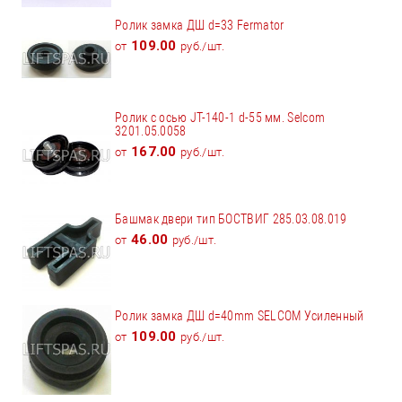
Ролик замка ДШ d=33 Fermator
109.00
от
руб./шт.
Ролик с осью JT-140-1 d-55 мм. Selcom
3201.05.0058
167.00
от
руб./шт.
Башмак двери тип БОСТВИГ 285.03.08.019
46.00
от
руб./шт.
Ролик замка ДШ d=40mm SELCOM Усиленный
109.00
от
руб./шт.