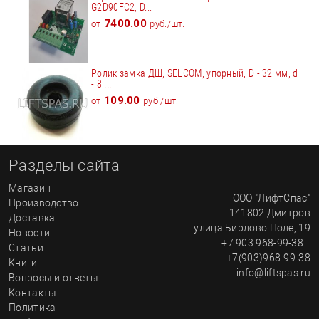
G2D90FC2, D...
7400.00
от
руб./шт.
Ролик замка ДШ, SELCOM, упорный, D - 32 мм, d
- 8 ...
109.00
от
руб./шт.
Разделы сайта
Магазин
ООО "ЛифтСпас"
Производство
141802
Дмитров
Доставка
улица
Бирлово Поле, 19
Новости
+7 903 968-99-38
Статьи
+7(903)968-99-38
Книги
info@liftspas.ru
Вопросы и ответы
Контакты
Политика