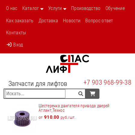
О нас
Каталог
Услуги
Производство
Обучение
Как заказать
Доставка
Новости
Вопрос ответ
Контакты
Вход
+7 903 968-99-38
Запчасти для лифтов
Шестеренка двигателя привода дверей
Атлант,Технос
910.00
от
руб./шт.