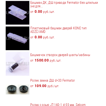
Башмак ДК, ДШ привода Fermator без шпильки
(не для...
0.00
от
руб./шт.
Пластиковый башмак дверей KONE тип
ADZC/AMD
0.00
от
руб./шт.
Башмачок створок дверей шахты\кабины
1500.00
от
руб./шт.
Ролик замка ДШ d=33 Fermator
109.00
от
руб./шт.
Ролик с осью JT-140-1 d-55 мм. Selcom