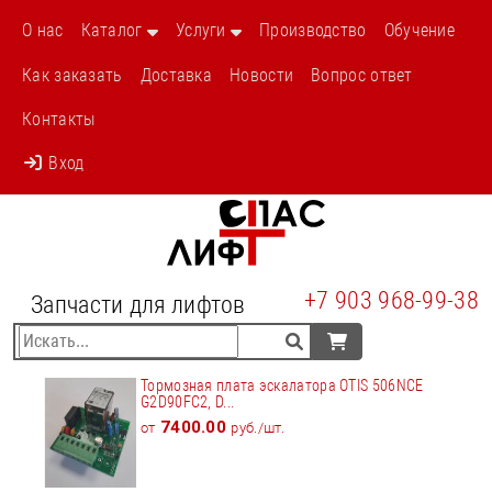
О нас
Каталог
Услуги
Производство
Обучение
Как заказать
Доставка
Новости
Вопрос ответ
Контакты
Вход
+7 903 968-99-38
Запчасти для лифтов
Тормозная плата эскалатора OTIS 506NCE
G2D90FC2, D...
7400.00
от
руб./шт.