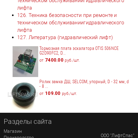
техническом обслуживаниигидравлического
лифта
126. Техника безопасности при ремонте и
техническом обслуживаниигидравлического
лифта
127. Литература (гидравлический лифт)
Тормозная плата эскалатора OTIS 506NCE
G2D90FC2, D...
7400.00
от
руб./шт.
Ролик замка ДШ, SELCOM, упорный, D - 32 мм, d
- 8 ...
109.00
от
руб./шт.
Разделы сайта
Магазин
ООО "ЛифтСпас"
Производство