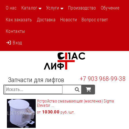
О нас
Каталог
Услуги
Производство
Обучение
Как заказать
Доставка
Новости
Вопрос ответ
Контакты
Вход
+7 903 968-99-38
Запчасти для лифтов
Устройство смазывающее (масленка) Sigma
Elevator ...
1030.00
от
руб./шт.