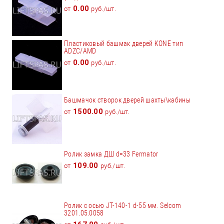
0.00
от
руб./шт.
Пластиковый башмак дверей KONE тип
ADZC/AMD
0.00
от
руб./шт.
Башмачок створок дверей шахты\кабины
1500.00
от
руб./шт.
Ролик замка ДШ d=33 Fermator
109.00
от
руб./шт.
Ролик с осью JT-140-1 d-55 мм. Selcom
3201.05.0058