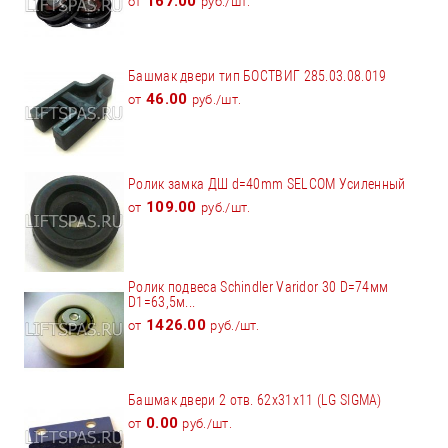
167.00
от
руб./шт.
Башмак двери тип БОСТВИГ 285.03.08.019
46.00
от
руб./шт.
Ролик замка ДШ d=40mm SELCOM Усиленный
109.00
от
руб./шт.
Ролик подвеса Schindler Varidor 30 D=74мм
D1=63,5м...
1426.00
от
руб./шт.
Башмак двери 2 отв. 62х31х11 (LG SIGMA)
0.00
от
руб./шт.