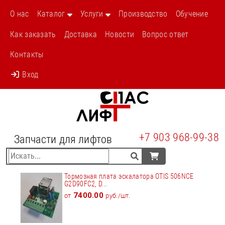
О нас
Каталог
Услуги
Производство
Обучение
Как заказать
Доставка
Новости
Вопрос ответ
Контакты
Вход
+7 903 968-99-38
Запчасти для лифтов
Тормозная плата эскалатора OTIS 506NCE
G2D90FC2, D...
7400.00
от
руб./шт.