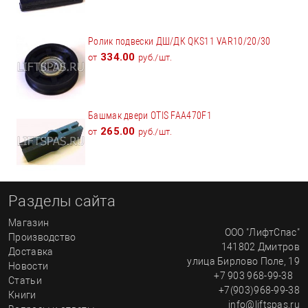
Ролик подвески ДШ/ДК QKS11 VAR10/20/30
334.00
от
руб./шт.
Башмак двери OTIS FAA470F1
265.00
от
руб./шт.
Разделы сайта
Магазин
ООО "ЛифтСпас"
Производство
141802
Дмитров
Доставка
улица
Бирлово Поле, 19
Новости
+7 903 968-99-38
Статьи
+7(903)968-99-38
Книги
info@liftspas.ru