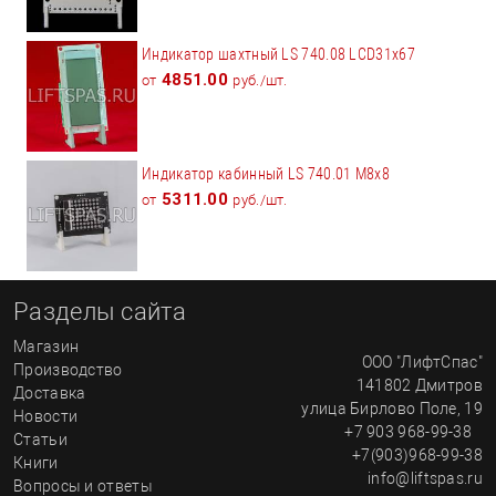
Индикатор шахтный LS 740.08 LCD31x67
4851.00
от
руб./шт.
Индикатор кабинный LS 740.01 M8x8
5311.00
от
руб./шт.
Разделы сайта
Магазин
ООО "ЛифтСпас"
Производство
141802
Дмитров
Доставка
улица
Бирлово Поле, 19
Новости
+7 903 968-99-38
Статьи
+7(903)968-99-38
Книги
info@liftspas.ru
Вопросы и ответы