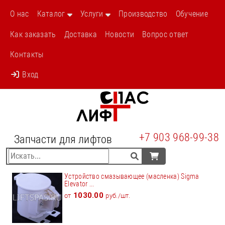
О нас
Каталог
Услуги
Производство
Обучение
Как заказать
Доставка
Новости
Вопрос ответ
Контакты
Вход
+7 903 968-99-38
Запчасти для лифтов
Устройство смазывающее (масленка) Sigma
Elevator ...
1030.00
от
руб./шт.