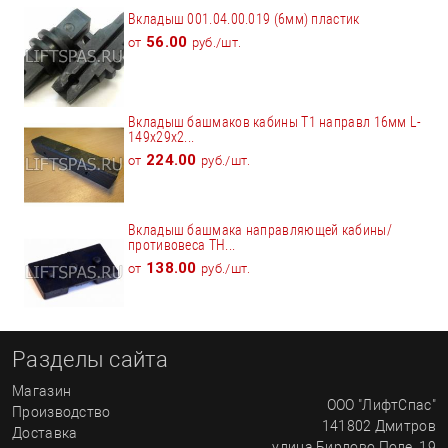
Вкладыш 001.04.00.019 (6мм) пластик
56.00
от
руб./шт.
Вкладыш башмаков кабины T1 направл 16мм L-
149x29x2...
224.00
от
руб./шт.
Вкладыш башмака направляющей кабины/
противовеса TH...
138.00
от
руб./шт.
Разделы сайта
Магазин
ООО "ЛифтСпас"
Производство
141802
Дмитров
Доставка
улица
Бирлово Поле, 19