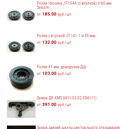
Ролик тросика JT-154А (с втулкой) d-60 мм.
Selcom ...
185.00
от
руб./шт.
Ролик с втулкой JT-141-1 d-55 мм.
132.00
от
руб./шт.
Ролик 41 мм. доводчика ДШ
103.00
от
руб./шт.
Замок ДК КМЗ 0411.03.02.094 (11)
391.00
от
руб./шт.
Замок дверей шахты центрального открывания