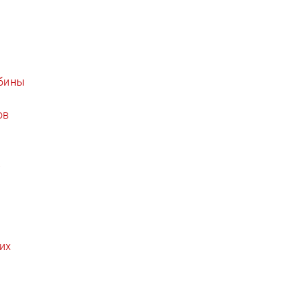
абины
ов
в
их