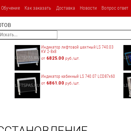
текст
Обучение
Как заказать
Доставка
Новости
Вопрос ответ
фтов
Индикатор лифтовой шахтный LS 740.03
KV 2-8x8
6825.00
от
руб./шт.
Индикатор кабинный LS 740.07 LCD87x60
6861.00
от
руб./шт.
ОССТАНОВЛЕНИЕ