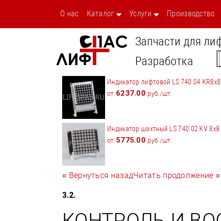
О нас
Каталог
Услуги
Производство
Запчасти для ли
Разработка
Индикатор лифтовой LS 740.04 KR8x8
6237.00
от
руб./шт.
Индикатор шахтный LS 740.02 KV 8x8
5775.00
от
руб./шт.
« Вернуться назад
Читать продолжение »
3.2.
КОНТРОЛЬ И В