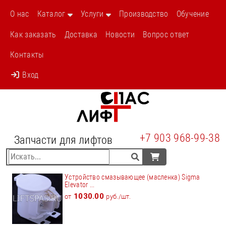
О нас
Каталог
Услуги
Производство
Обучение
Как заказать
Доставка
Новости
Вопрос ответ
Контакты
Вход
+7 903 968-99-38
Запчасти для лифтов
Устройство смазывающее (масленка) Sigma
Elevator ...
1030.00
от
руб./шт.