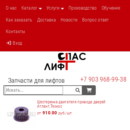
О нас
Каталог
Услуги
Производство
Обучение
Как заказать
Доставка
Новости
Вопрос ответ
Контакты
Вход
+7 903 968-99-38
Запчасти для лифтов
Шестеренка двигателя привода дверей
Атлант,Технос
910.00
от
руб./шт.