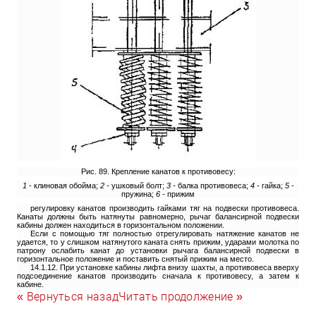
Рис. 89. Крепление канатов к противовесу:
1
- клиновая обойма;
2 -
ушковый болт;
3 -
балка противовеса;
4 -
гайка;
5
-
пружина;
6 -
прижим
регулировку канатов производить гайками тяг на подвески противовеса.
Канаты должны быть натянуты равномерно, рычаг балансирной подвески
кабины должен находиться в горизонтальном положении.
Если с помощью тяг полностью отрегулировать натяжение канатов не
удается, то у слишком натянутого каната снять прижим, ударами молотка по
патрону ослабить канат до установки рычага балансирной подвески в
горизонтальное положение и поставить снятый прижим на место.
14.1.12. При установке кабины лифта внизу шахты, а противовеса вверху
подсоединение канатов производить сначала к противовесу, а затем к
кабине.
« Вернуться назад
Читать продолжение »