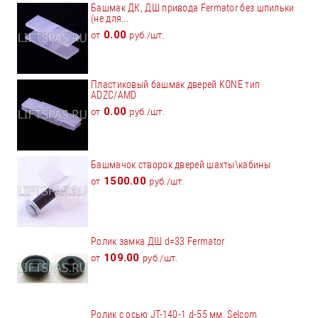
Башмак ДК, ДШ привода Fermator без шпильки
(не для...
0.00
от
руб./шт.
Пластиковый башмак дверей KONE тип
ADZC/AMD
0.00
от
руб./шт.
Башмачок створок дверей шахты\кабины
1500.00
от
руб./шт.
Ролик замка ДШ d=33 Fermator
109.00
от
руб./шт.
Ролик с осью JT-140-1 d-55 мм. Selcom