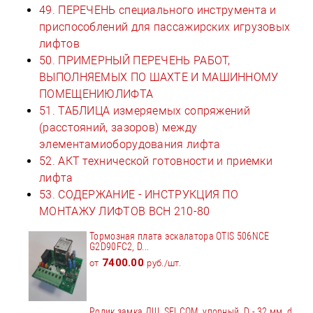
49. ПЕРЕЧЕНЬ специального инструмента и
приспособлений для пассажирских игрузовых
лифтов
50. ПРИМЕРНЫЙ ПЕРЕЧЕНЬ РАБОТ,
ВЫПОЛНЯЕМЫХ ПО ШАХТЕ И МАШИННОМУ
ПОМЕЩЕНИЮЛИФТА
51. ТАБЛИЦА измеряемых сопряжений
(расстояний, зазоров) между
элементамиоборудования лифта
52. АКТ технической готовности и приемки
лифта
53. СОДЕРЖАНИЕ - ИНСТРУКЦИЯ ПО
МОНТАЖУ ЛИФТОВ ВСН 210-80
Тормозная плата эскалатора OTIS 506NCE
G2D90FC2, D...
7400.00
от
руб./шт.
Ролик замка ДШ, SELCOM, упорный, D - 32 мм, d