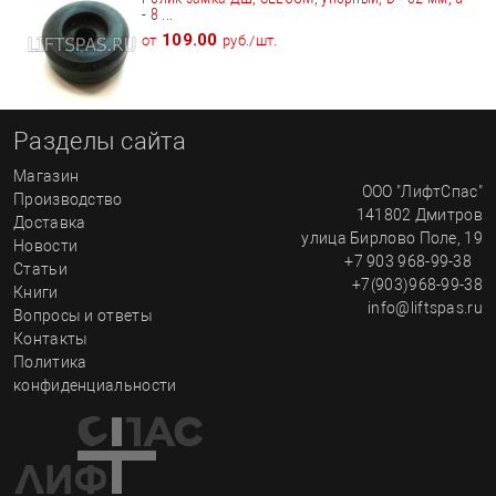
- 8 ...
109.00
от
руб./шт.
Разделы сайта
Магазин
ООО "ЛифтСпас"
Производство
141802
Дмитров
Доставка
улица
Бирлово Поле, 19
Новости
+7 903 968-99-38
Статьи
+7(903)968-99-38
Книги
info@liftspas.ru
Вопросы и ответы
Контакты
Политика
конфиденциальности