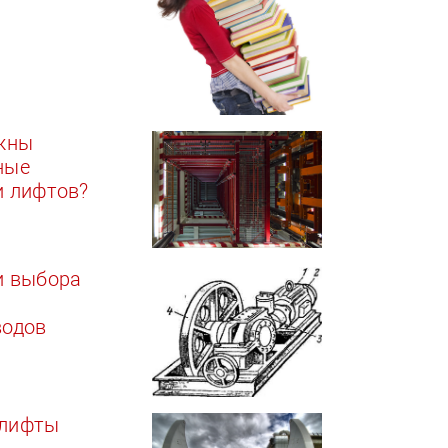
ужны
ные
и лифтов?
и выбора
водов
лифты