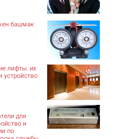
ужен башмак
е лифты: их
и устройство
тели для
ройство и
ии по
срока службы