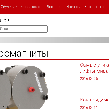
/stati/tormoznye-elektromagnity-28s.html
Обучение
Как заказать
Доставка
Новости
Вопрос ответ
текст
фтов
тромагниты
Самые уник
лифты мира
2016.04.05
Как придум
2016.04.11