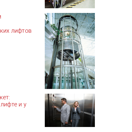
и
и
ких лифтов
кет:
 лифте и у