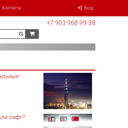
Контакты
Вход
+7 903 968-99-38
альные
али лифт?