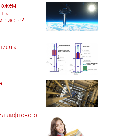
можем
 на
м лифте?
 лифта
а
ия лифтового