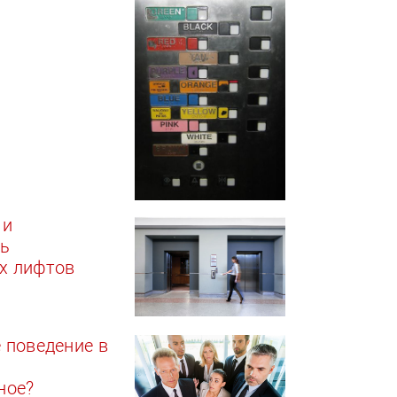
 и
ть
х лифтов
 поведение в
ное?