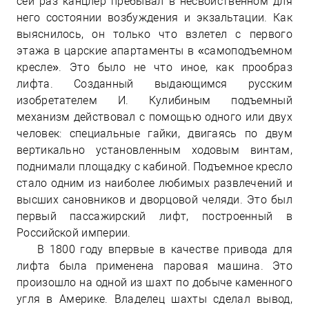
сей раз канцлер пребывал в несвойственном для
него состоянии возбуждения и экзальтации. Как
выяснилось, он только что взлетел с первого
этажа в царские апартаменты в «самоподъемном
кресле». Это было не что иное, как прообраз
лифта. Созданный выдающимся русским
изобретателем И. Кулибиным подъемный
механизм действовал с помощью одного или двух
человек: специальные гайки, двигаясь по двум
вертикально установленным ходовым винтам,
поднимали площадку с кабиной. Подъемное кресло
стало одним из наиболее любимых развлечений и
высших сановников и дворцовой челяди. Это был
первый пассажирский лифт, построенный в
Российской империи.
В 1800 году впервые в качестве привода для
лифта была применена паровая машина. Это
произошло на одной из шахт по добыче каменного
угля в Америке. Владелец шахты сделал вывод,