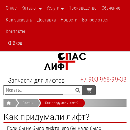
/stati/kak-pridumali-lift-6s.html
О нас
Каталог
Услуги
Производство
Обучение
Как заказать
Доставка
Новости
Вопрос ответ
Контакты
Вход
+7 903 968-99-38
Запчасти для лифтов
Статьи
Как придумали лифт?
Как придумали лифт?
Если бы не было лифта, его бы надо было