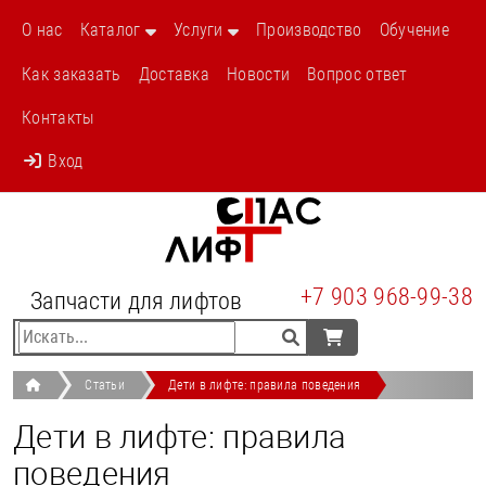
/stati/deti-v-lifte-pravila-povedeniya-99s.html
О нас
Каталог
Услуги
Производство
Обучение
Как заказать
Доставка
Новости
Вопрос ответ
Контакты
Вход
+7 903 968-99-38
Запчасти для лифтов
Статьи
Дети в лифте: правила поведения
Дети в лифте: правила
поведения