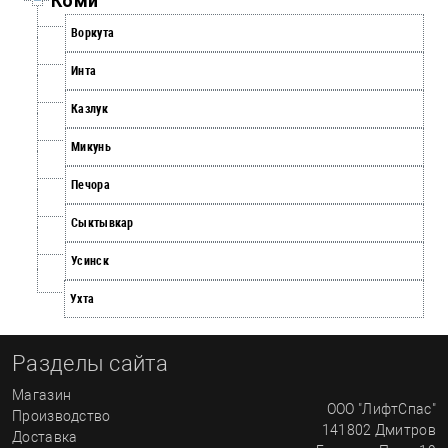
Коми
Воркута
Инта
Казлук
Микунь
Печора
Сыктывкар
Усинск
Ухта
Разделы сайта
Магазин
ООО "ЛифтСпас"
Производство
141802
Дмитров
Доставка