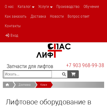
/liftovoe-oborudovanie-komi-545854.html
О нас
Каталог
Услуги
Производство
Обучение
Как заказать
Доставка
Новости
Вопрос ответ
Контакты
Вход
+7 903 968-99-38
Запчасти для лифтов
Доставка
Коми
Лифтовое оборудование в