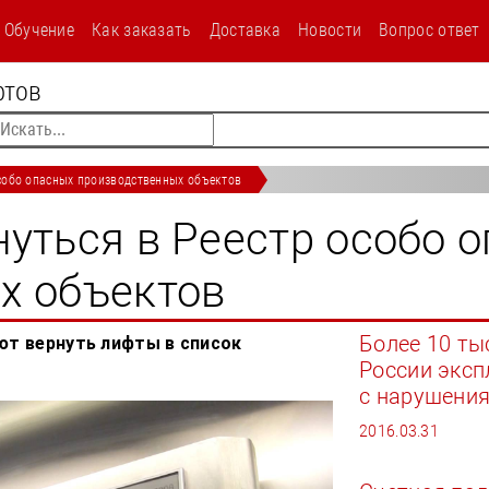
-mogut-vernutsya-v-reestr-osobo-opasnyh-proizvodstvennyh-o
Обучение
Как заказать
Доставка
Новости
Вопрос ответ
текст
фтов
особо опасных производственных объектов
уться в Реестр особо 
х объектов
Более 10 ты
ют вернуть лифты в список
России экс
с нарушени
2016.03.31