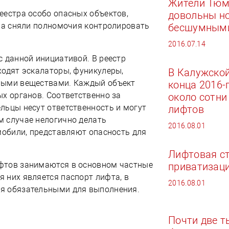
Жители Тюм
еестра особо опасных объектов,
довольны н
ора сняли полномочия контролировать
бесшумным
2016.07.14
с данной инициативой. В реестр
ходят эскалаторы, фуникулеры,
В Калужской
ными веществами. Каждый объект
конца 2016-
х органов. Соответственно за
около сотни
льцы несут ответственность и могут
лифтов
 случае нелогично делать
2016.08.01
мобили, представляют опасность для
Лифтовая с
фтов занимаются в основном частные
приватизаци
 них является паспорт лифта, в
2016.08.01
я обязательными для выполнения.
Почти две т