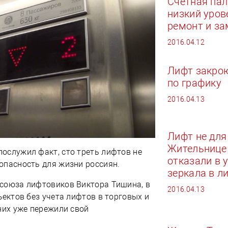
Счетная па
низкий уров
ремонт и за
2016.04.12
Лифт закро
по графику
2016.04.13
Лифт не для
Жительнице
ослужил факт, сто треть лифтов не
отказали в 
опасность для жизни россиян.
зеркала в л
союза лифтовиков Виктора Тишина, в
2016.04.13
ъектов без учета лифтов в торговых и
них уже пережили свой