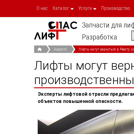
/novosti/lifty
О нас
Каталог
Услуги
Производство
Запчасти для ли
Разработка
Новости
Лифты могут вернуться в Реестр 
Лифты могут верн
производственны
Эксперты лифтовой отрасли предлага
объектов повышенной опасности.