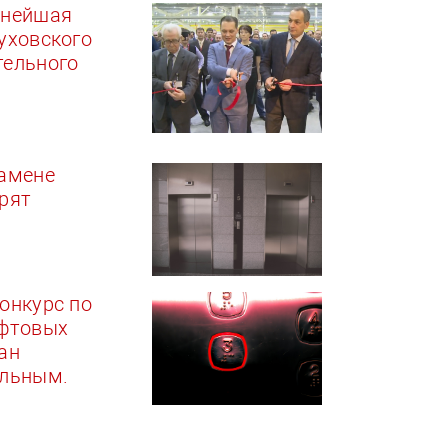
ьнейшая
уховского
тельного
замене
рят
онкурс по
ифтовых
ан
ельным.