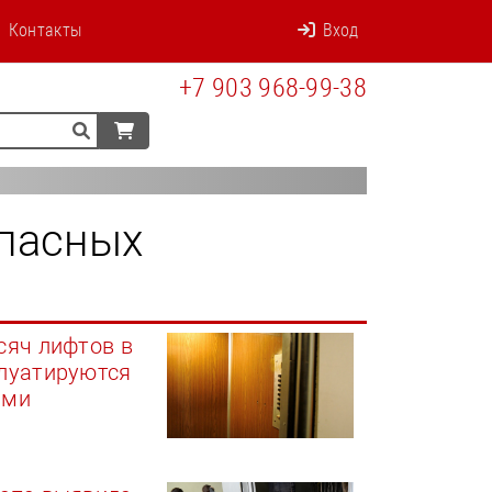
bjektov-1s.html
Контакты
Вход
+7 903 968-99-38
опасных
сяч лифтов в
плуатируются
ями