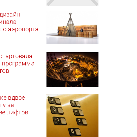
 дизайн
инала
го аэропорта
стартовала
 программа
тов
ке вдвое
ту за
ие лифтов