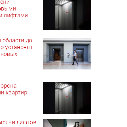
ени
овыми
и лифтами
 области до
го установят
 новых
торона
и квартир
ысячи лифтов