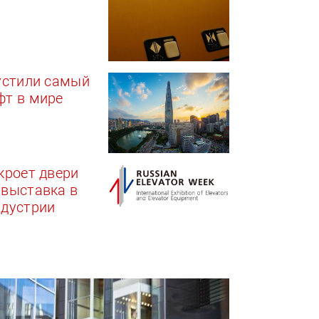
устили самый
фт в мире
кроет двери
 выставка в
ндустрии