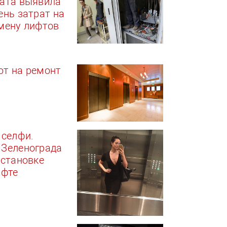
лата выявила
ень затрат на
мену лифтов
ют на ремонт
 селфи.
 Зеленограда
установке
ифте