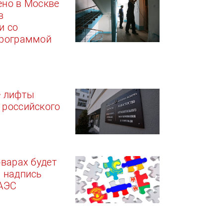
ено в Москве
в
и со
программой
е лифты
 российского
оварах будет
 надпись
ЕАЭС