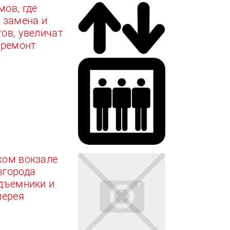
ов, где
 замена и
ов, увеличат
премонт
ком вокзале
вгорода
дъемники и
лерея