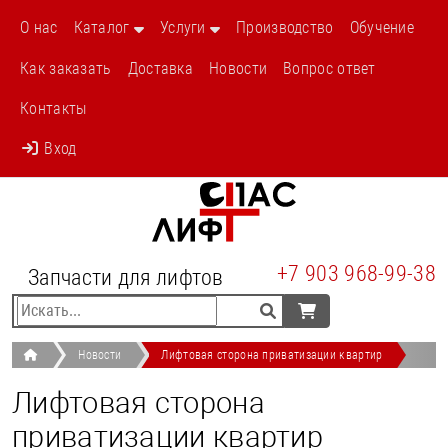
/novosti/liftovaya-storona-privatizacii-kvartir-48s.html
О нас
Каталог
Услуги
Производство
Обучение
Как заказать
Доставка
Новости
Вопрос ответ
Контакты
Вход
+7 903 968-99-38
Запчасти для лифтов
Новости
Лифтовая сторона приватизации квартир
Лифтовая сторона
приватизации квартир