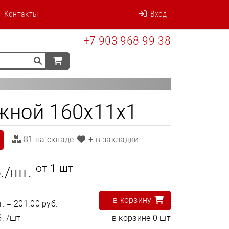
Контакты
Вход
+7 903 968-99-38
жной 160х11х1
81 на складе
+ в закладки
от 1 шт
./шт.
+ в корзину
т. =
201.00 руб.
б.
/шт
в корзине
0
шт