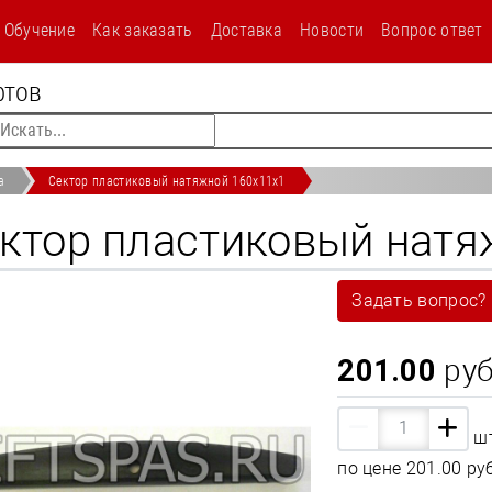
/shop/p79-sektor-plastikovyj-natyazhnoj-160h11h1.html
Обучение
Как заказать
Доставка
Новости
Вопрос ответ
текст
фтов
а
Сектор пластиковый натяжной 160х11х1
ктор пластиковый натя
Задать вопрос?
201.00
руб
ш
по цене
201.00 ру