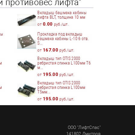
и противовес лифта"
Вкладыш башмака кабины
лифта BLT, толщина 10 мм
0.00
от
руб./шт.
ны
Прокладка под вкладыш
башмака кабины L-10 6 отв.
S...
167.00
от
руб./шт.
Вкладыш тип OTIS 2000
м
ребристая спинка L100мм T6
м...
195.00
от
руб./шт.
Вкладыш тип OTIS 2000
м
ребристая спинка L100мм
T5мм...
195.00
от
руб./шт.
ООО "ЛифтСпас"
141802
Дмитров