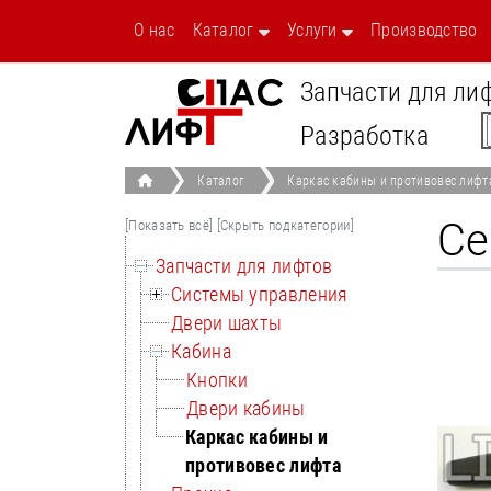
О нас
Каталог
Услуги
Производство
Запчасти для ли
Разработка
Каталог
Каркас кабины и противовес лифт
Се
[Показать всё]
[Скрыть подкатегории]
Запчасти для лифтов
Системы управления
Двери шахты
Кабина
Кнопки
Двери кабины
Каркас кабины и
противовес лифта