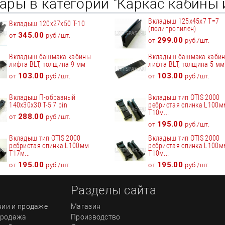
ары в категории "Каркас кабины 
Вкладыш 125х45х7 Т=7
Вкладыш 120х27х50 Т-10
(полипропилен)
345.00
от
руб./шт.
299.00
от
руб./шт.
Вкладыш башмака кабины
Вкладыш башмака каби
лифта BLT, толщина 9 мм
лифта BLT, толщина 5 мм
103.00
103.00
от
руб./шт.
от
руб./шт.
Вкладыш П-образный
Вкладыш тип OTIS 2000
140х30х30 Т-5 7 pin
ребристая спинка L100м
T10м...
288.00
от
руб./шт.
195.00
от
руб./шт.
Вкладыш тип OTIS 2000
Вкладыш тип OTIS 2000
ребристая спинка L100мм
ребристая спинка L100м
T17м...
T10м...
195.00
195.00
от
руб./шт.
от
руб./шт.
Разделы сайта
нии и продаже
Магазин
Продажа
Производство