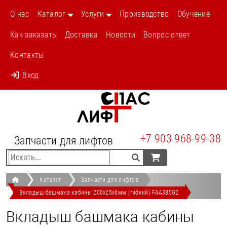
/shop/p174-vkladysh-bashmaka-kabiny-
О нас
Каталог
Услуги
Производство
Обучение
200h25h6mm-gibkij-faa380g2.html
Как заказать
Доставка
Новости
Вопрос ответ
Контакты
Вход
+7 903 968-99-38
Запчасти для лифтов
Каталог
Запчасти для лифтов
Вкладыш башмака кабины 200х25х6мм (гибкий) FAA380G2
Вкладыш башмака кабины