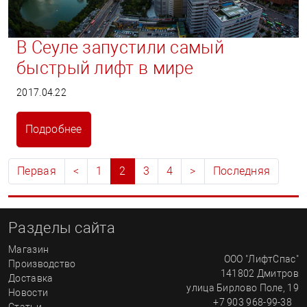
В Сеуле запустили самый
быстрый лифт в мире
2017.04.22
Подробнее
Первая
<
1
2
3
4
>
Последняя
Разделы сайта
Магазин
ООО "ЛифтСпас"
Производство
141802
Дмитров
Доставка
улица
Бирлово Поле, 19
Новости
+7 903 968-99-38